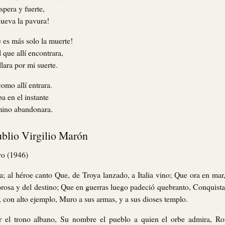
áspera y fuerte,
nueva la pavura!
 es más solo la muerte!
 que allí encontrara,
llara por mi suerte.
omo allí entrara.
a en el instante
amino abandonara.
ublio Virgilio Marón
ro (1946)
; al héroe canto Que, de Troya lanzado, a Italia vino; Que ora en mar, 
rosa y del destino; Que en guerras luego padeció quebranto, Conquistad
n, con alto ejemplo, Muro a sus armas, y a sus dioses templo.
er el trono albano, Su nombre el pueblo a quien el orbe admira, Ro