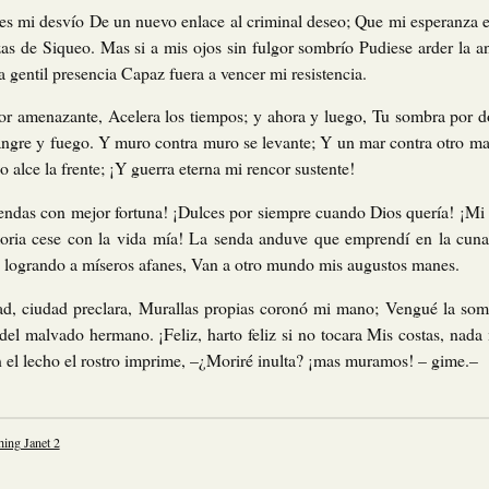
 es mi desvío De un nuevo enlace al criminal deseo; Que mi esperanza e
as de Siqueo. Mas si a mis ojos sin fulgor sombrío Pudiese arder la 
a gentil presencia Capaz fuera a vencer mi resistencia.
or amenazante, Acelera los tiempos; y ahora y luego, Tu sombra por d
sangre y fuego. Y muro contra muro se levante; Y un mar contra otro ma
 alce la frente; ¡Y guerra eterna mi rencor sustente!
ndas con mejor fortuna! ¡Dulces por siempre cuando Dios quería! ¡Mi e
ia cese con la vida mía! La senda anduve que emprendí en la cuna.
in logrando a míseros afanes, Van a otro mundo mis augustos manes.
d, ciudad preclara, Murallas propias coronó mi mano; Vengué la somb
l malvado hermano. ¡Feliz, harto feliz si no tocara Mis costas, nada 
n el lecho el rostro imprime, –¿Moriré inulta? ¡mas muramos! – gime.–
hing Janet 2