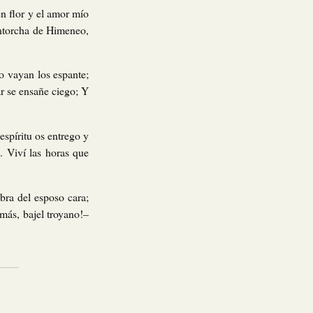
n flor y el amor mío
antorcha de Himeneo,
o vayan los espante;
r se ensañe ciego; Y
spíritu os entrego y
 Viví las horas que
ra del esposo cara;
más, bajel troyano!–