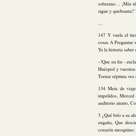
soberano… ¡Más tú a
sigue y quebranta? 
…
147 Y vuela el tie
cosas A Preguntar s
Ya la historia saber
–!Que en fin - excla
Huésped y vuestras 
Tornar séptima vez 
134 Meta de viaje
impelidos, Merced d
auditorio atento, C
3 ¿Qué brío a su al
engaña, Que desci
corazón mezquino; Y