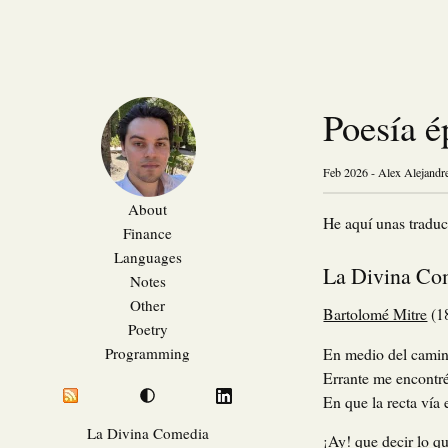
Poesía é
Feb 2026 - Alex Alejandr
About
He aquí unas traduc
Finance
Languages
La Divina Co
Notes
Other
Bartolomé Mitre
(18
Poetry
En medio del camino
Programming
Errante me encontré
En que la recta vía 
La Divina Comedia
¡Ay! que decir lo qu