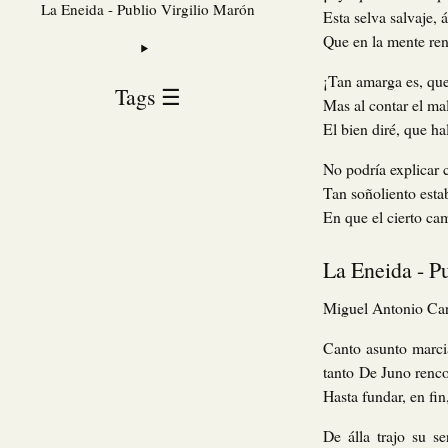
La Eneida - Publio Virgilio Marón
Esta selva salvaje, 
Que en la mente re
¡Tan amarga es, que
Tags ☰
Mas al contar el mal
El bien diré, que ha
No podría explicar c
Tan soñoliento estab
En que el cierto c
La Eneida - P
Miguel Antonio Ca
Canto asunto marcia
tanto De Juno renco
Hasta fundar, en fi
De álla trajo su s