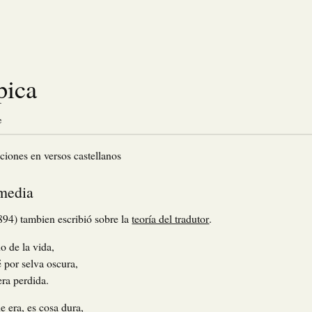
pica
e
ciones en versos castellanos
media
94) tambien escribió sobre la
teoría del tradutor
.
 de la vida,
 por selva oscura,
era perdida.
e era, es cosa dura,