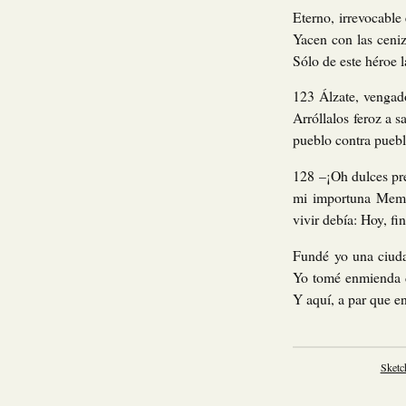
Eterno, irrevocable
Yacen con las ceniz
Sólo de este héroe l
123 Álzate, vengad
Arróllalos feroz a 
pueblo contra pueblo
128 –¡Oh dulces pre
mi importuna Memor
vivir debía: Hoy, f
Fundé yo una ciuda
Yo tomé enmienda de
Y aquí, a par que e
Sketc